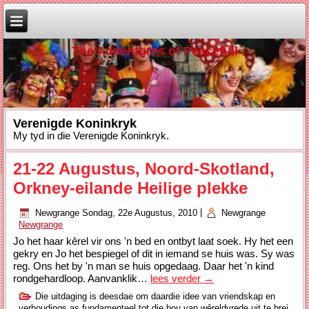
The Adventures of Peacefull
Verenigde Koninkryk
My tyd in die Verenigde Koninkryk.
21-22 Augustus, Noord-Skotland,
Orkney-eilande Heilige plekke
Newgrange
Sondag, 22e Augustus, 2010
|
Newgrange
Newgrange
Jo het haar kêrel vir ons 'n bed en ontbyt laat soek. Hy het een
gekry en Jo het bespiegel of dit in iemand se huis was. Sy was
reg. Ons het by 'n man se huis opgedaag. Daar het 'n kind
rondgehardloop. Aanvanklik…
lees verder
→
Die uitdaging is deesdae om daardie idee van vriendskap en
verhoudings as fundamenteel tot die bou van wêreldvrede uit te brei