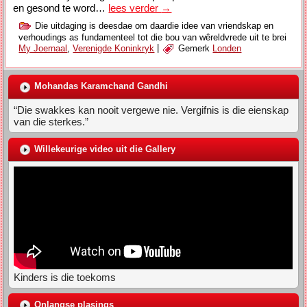
en gesond te word…
lees verder
→
Die uitdaging is deesdae om daardie idee van vriendskap en
verhoudings as fundamenteel tot die bou van wêreldvrede uit te brei
My Joernaal
,
Verenigde Koninkryk
|
Gemerk
Londen
Mohandas Karamchand Gandhi
“Die swakkes kan nooit vergewe nie. Vergifnis is die eienskap
van die sterkes.”
Willekeurige video uit die Gallery
Kinders is die toekoms
Onlangse plasings