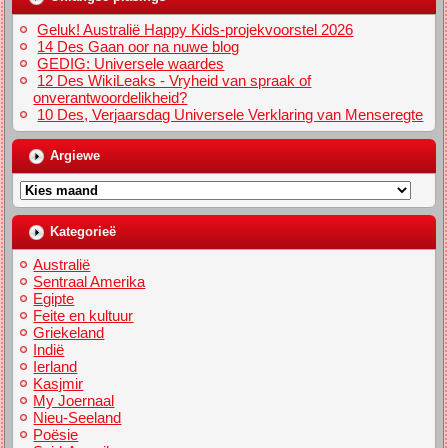
Geluk! Australië Happy Kids-projekvoorstel 2026
14 Des Gaan oor na nuwe blog
GEDIG: Universele waardes
12 Des WikiLeaks - Vryheid van spraak of
onverantwoordelikheid?
10 Des, Verjaarsdag Universele Verklaring van Menseregte
Argiewe
Argiewe
Kategorieë
Australië
Sentraal Amerika
Egipte
Feite en kultuur
Griekeland
Indië
Ierland
Kasjmir
My Joernaal
Nieu-Seeland
Poësie