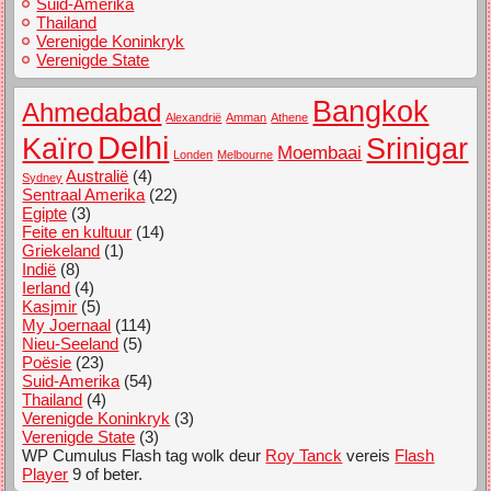
Suid-Amerika
Thailand
Verenigde Koninkryk
Verenigde State
Bangkok
Ahmedabad
Alexandrië
Amman
Athene
Delhi
Kaïro
Srinigar
Moembaai
Londen
Melbourne
Australië
(4)
Sydney
Sentraal Amerika
(22)
Egipte
(3)
Feite en kultuur
(14)
Griekeland
(1)
Indië
(8)
Ierland
(4)
Kasjmir
(5)
My Joernaal
(114)
Nieu-Seeland
(5)
Poësie
(23)
Suid-Amerika
(54)
Thailand
(4)
Verenigde Koninkryk
(3)
Verenigde State
(3)
WP Cumulus Flash tag wolk deur
Roy Tanck
vereis
Flash
Player
9 of beter.