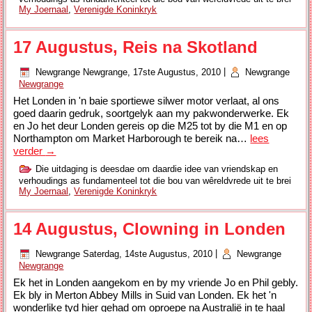
My Joernaal
,
Verenigde Koninkryk
17 Augustus, Reis na Skotland
Newgrange
Newgrange, 17ste Augustus, 2010
|
Newgrange
Newgrange
Het Londen in 'n baie sportiewe silwer motor verlaat, al ons
goed daarin gedruk, soortgelyk aan my pakwonderwerke. Ek
en Jo het deur Londen gereis op die M25 tot by die M1 en op
Northampton om Market Harborough te bereik na…
lees
verder
→
Die uitdaging is deesdae om daardie idee van vriendskap en
verhoudings as fundamenteel tot die bou van wêreldvrede uit te brei
My Joernaal
,
Verenigde Koninkryk
14 Augustus, Clowning in Londen
Newgrange
Saterdag, 14ste Augustus, 2010
|
Newgrange
Newgrange
Ek het in Londen aangekom en by my vriende Jo en Phil gebly.
Ek bly in Merton Abbey Mills in Suid van Londen. Ek het 'n
wonderlike tyd hier gehad om oproepe na Australië in te haal